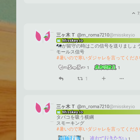
7
三ヶ木 T
@m_roma7210
@misskey.io
Misskey.io
が留守の時はこの信号を送りましょ
モールス信号
#暑いので寒いダジャレを言ってくださ
1
1
1
三ヶ木 T
@m_roma7210
@misskey.io
Misskey.io
タバコを吸う横綱
スモーキング 
#暑いので寒いダジャレを言ってくださ
1
1