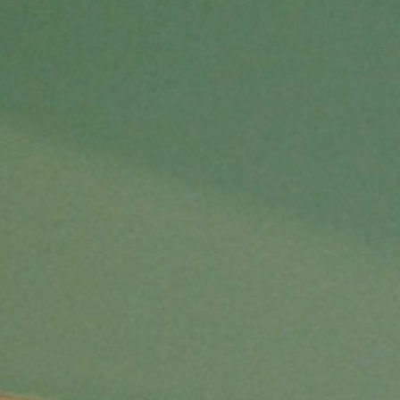
3/31 9:30(日本時間) 現在、サービスは安定稼働を
継続しております。引き続きベンダーと連携のう
え、さらなる安定稼働に向けた恒久的な対処策の
検証を進めております。
3/30 19:30(日本時間) クラウド事業者(GMO)の復
旧作業によりサーバーのパフォーマンスが安定化
し始めております。引き続き安定化に向けて状態
の確認を進めております。安定稼働までお待ちく
ださいますようお願い申し上げます。
Summary: Delay in AP Activity Delivery
Time of Occurrence: Unknown → March 30, 6:57 
AM JST → March 30, 1:08 AM JST
Estimated Recovery Time: Temporary recovery: 
March 30, 11:20 AM JST / Full recovery: TBD → 
Full recovery: March 30, 8:20 PM JST
Entity Responsible for Recovery: Cloud Service 
Provider (GMO Internet)
Impact: Unable to deliver or delayed delivery of 
AP activities to other instances
Cause: Under investigation (GMO Internet) → A 
kernel issue caused a failure in the storage 
system.
Workarounds/Alternatives: None
Details: We are using the third bypass route due 