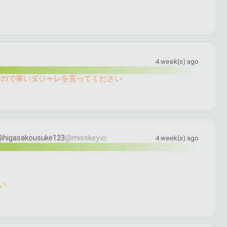
4 week(s) ago
いので寒いダジャレを言ってください
@higasakousuke123
@misskey.io
4 week(s) ago
い