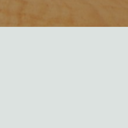
補足事項：
もしこういった事象が発生した場合には直ちに報
告をお願いします、迅速に報告してもらえればそ
れだけ早く回復が可能とにゃります
Summary: Service overload and job queue delay 
(delays in federation inbox)
Start time: February 14, 2026, 15:55 JST
Recovery time: February 14, 2026, 21:06 JST
Status: Rescheduled the job queue and modified 
resource allocation.
Impact: Overall performance delays including 
failed timeline loading, failed account retrieval, 
failed notification loading, inability to post, and 
delayed processing of activities (e.g., post 
creation, reaction creation) from federated 
instances. Delivery of activities to federated 
instances remains operational.
Cause: Excessive number of note deletion jobs 
from specific users on specific instances within 
a given timeframe.
Workaround/Alternative: None
Additional Notes:
If you encounter this issue, please report it to us 