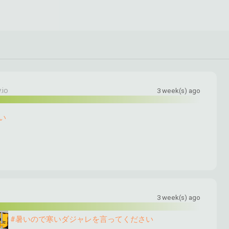
.io
3 week(s) ago
い
3 week(s) ago
​ 
#暑いので寒いダジャレを言ってください