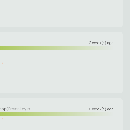
3 week(s) ago
い
cop
@misskey.io
3 week(s) ago
い