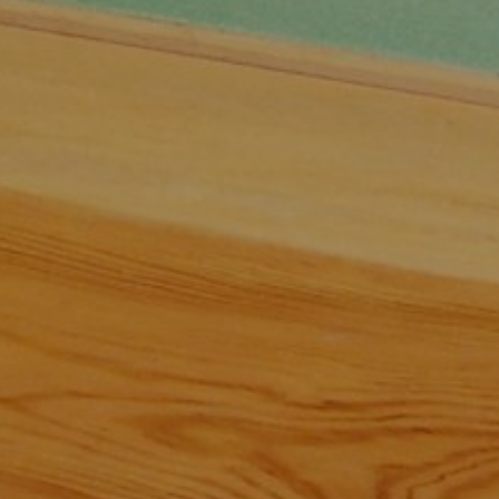
to a service disruption notification from the 
cloud service provider.
This is NOT related to the outage on misskey.io.
After applying the vendor-provided driver patch, 
we have confirmed that the storage system and 
related functions have been restored.
概要: APアクティビティ配送遅延
発生時刻: 不明（運営に情報提供願います）→3/30 
6:57 日本時間→3/30 1:08 日本時間
復旧予定時刻: 仮復旧 3/30 11:20 日本時間/ 本復旧 
未定→本復旧 3/30 20:20 日本時間
復旧対応主体: クラウド事業者(GMOインターネッ
ト)
影響: 他のインスタンスへのAPアクティビティ配
送不能、遅延
原因: 調査中(GMOインターネット)→カーネル不具
合に起因し、ストレージ系システムに障害が発生
したため
回避策、代替手段: なし
詳細: クラウド事業者より障害連絡あったため第3
迂回路を使用
misskey.ioの障害とは無関係
ベンダー提供の修正ドライバ適用後、ストレージ
系システムおよび関連機能の復旧を確認しており