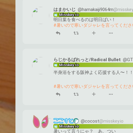
はまかいじ
@hamakaiji9064m
@misskey
Misskey.io
明日葉を食べるのは明日ばい！
#暑いので寒いダジャレを言ってくださ
らじかるばれっと/Radical Bullet
@GT
Misskey.io
半身浴をする阪神よく応援する人〜！！
#暑いので寒いダジャレを言ってくださ
@cocost
@misskey.io
Misskey.io
暑いって言うにゃ？　あ、つい