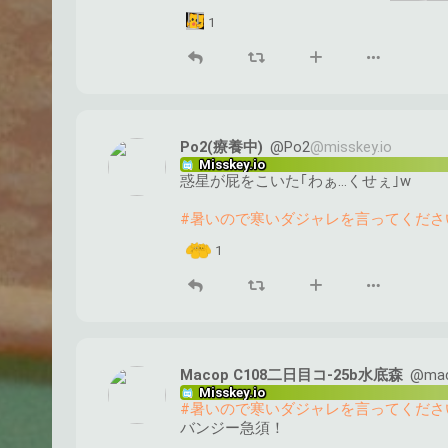
1
Po2(療養中)
@Po2
@misskey.io
Misskey.io
惑星が屁をこいた｢わぁ…くせぇ｣w
#暑いので寒いダジャレを言ってくださ
1
Macop C108二日目コ-25b水底森
@ma
Misskey.io
#暑いので寒いダジャレを言ってくださ
バンジー急須！