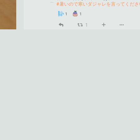
#暑いので寒いダジャレを言ってくださ
1
1
1
tko
@tko_h
@misskey.io
Misskey.io
真北からまぁ来たんすわ​
#暑いので寒いダジャレを言ってくださ
3
1
1
1
3
7
尚たかみ
@naotakami
@misskey.io