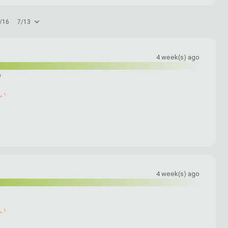
/16
7/13
4 week(s) ago
う
い
4 week(s) ago
い