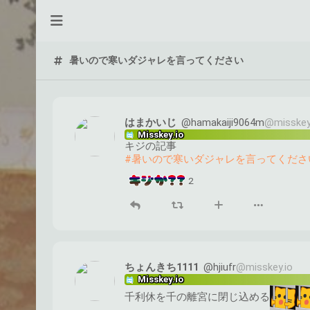
暑いので寒いダジャレを言ってください
はまかいじ
@hamakaiji9064m
@misskey
Misskey.io
キジの記事
#暑いので寒いダジャレを言ってくださ
2
ちょんきち1111
@hjiufr
@misskey.io
Misskey.io
千利休を千の離宮に閉じ込める​