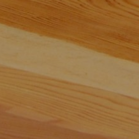
ます。
Created at:
3/30/2026, 2:51:50 AM (4 month(s)
ago)
ℹ️ Update on Recent Performance Issues
Since the second half of last year, we have 
intermittently experienced delays in processing 
activities from remote instances, as well as 
periods of overall service overload.
In response to these issues, we applied an 
additional patch targeting the root cause as part 
of an update carried out on March 12, 2026, at 
15:02 JST. As a result, we have confirmed an 
improvement in performance at this time.
We sincerely appreciate your continued 
understanding and cooperation.
昨年下期以降、リモートインスタンスからのアク
ティビティ反映の遅延や、サービス全体の過負荷
状態が断続的に発生しておりました。
これらの事象については、先日（2026年3月12日 
15:02 JST）実施したアップデートにおいて、根
本原因にアプローチする追加パッチを適用した結
果、現時点ではパフォーマンスの改善が確認され
ています。