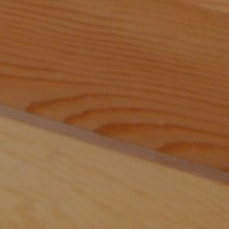
引き続きご理解とご協力を賜りますよう何卒よろ
しくお願いいたします。
Created at:
3/17/2026, 11:27:28 AM (5
month(s) ago)
[✅Resolved] Service Overload & Inbox queue
delay - 2026-02-14 15:55 JST
概要：サービスの過負荷とジョブキューの滞留(連
合のinboxの遅延)
発生時刻：2026-02-14 15:55 日本時間
復旧時刻：2026-02-14 21:06 日本時間
対応状況：ジョブキューのリスケジュール、リソ
ース割り当て変更を実施
影響：タイムライン読み込みに失敗・アカウント
の取得に失敗・通知の読み込みに失敗・投稿がで
きないなど全体的な動作遅延と、連合先からのア
クティビティ（投稿作成・リアクション作成な
ど）の処理が遅延、連合先へのアクティビティの
配送は正常
原因：一定時間内の特定のインスタンスからの特
定のユーザーのノート削除ジョブが多くなりすぎ
たため
回避策・代替手段：なし