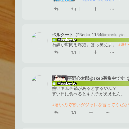
1
ベルクート
@Berkut1134
@misskey.io
Misskey.io
石鹼が世間を席捲。ほら笑えよ。 
#暑
1
平野心太郎@skeb募集中です
Misskey.io
熱いキムチ鍋があるとするやん？
寒い日に食べるとキムチがええねん。
#暑いので寒いダジャレを言ってくださ