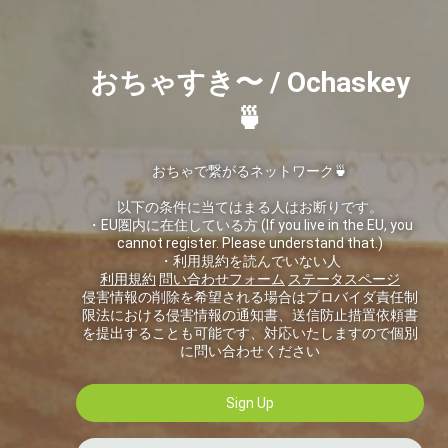
おちゃすき〜 / Ochaskey
🍵
おちゃで繋がるネットワーク🍵
以下の条件に当てはまる人はお断りです。
・EU圏内に在住している方 (If you live in the EU, you
cannot register. Please understand that.)
・利用規約を読んでいない人
利用規約
問い合わせフォーム
ステータスページ
侵害情報の削除を希望される場合はプロバイダ責任制
限法における侵害情報の通知書、送信防止措置依頼書
を提出することも可能です、対応いたしますので個別
に問い合わせください
Sign Up