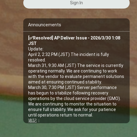
Sign In
Announcements
[✅Resolved] AP Deliver Issue - 2026/3/30 1:08
JST
Update: 
April 2, 2:32 PM (JST) The incident is fully 
resolved.
March 31, 9:30 AM (JST) The service is currently 
operating normally. We are continuing to work 
with the vendor to evaluate permanent solutions 
aimed at ensuring continued stability.
March 30, 7:30 PM (JST) Server performance 
has begun to stabilize following recovery 
operations by the cloud service provider (GMO). 
We are continuing to monitor the situation to 
ensure full stability. We ask for your patience 
until operations return to normal.
追記：
4/2 14:32(日本時間) 障害は完全に復旧したと確認
されました。