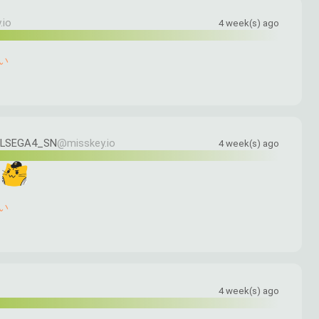
.io
4 week(s) ago
い
LSEGA4_SN
@misskey.io
4 week(s) ago
​
い
4 week(s) ago